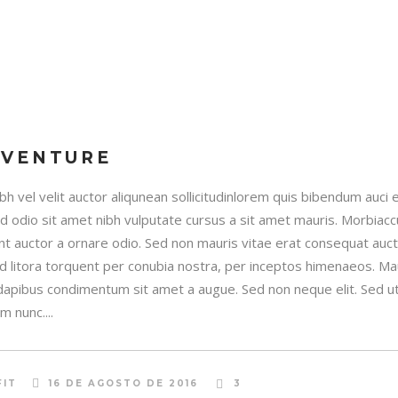
DVENTURE
h vel velit auctor aliqunean sollicitudinlorem quis bibendum auci e
sed odio sit amet nibh vulputate cursus a sit amet mauris. Morbia
unt auctor a ornare odio. Sed non mauris vitae erat consequat auctor
ad litora torquent per conubia nostra, per inceptos himenaeos. Maur
 dapibus condimentum sit amet a augue. Sed non neque elit. Sed ut 
 nunc....
FIT
16 DE AGOSTO DE 2016
3