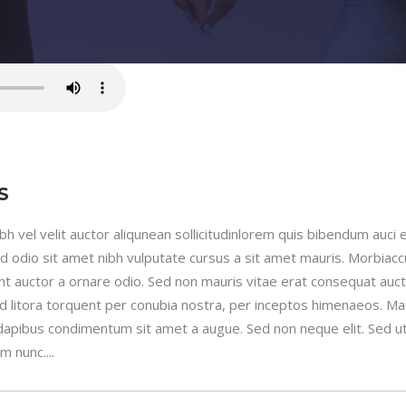
S
h vel velit auctor aliqunean sollicitudinlorem quis bibendum auci e
sed odio sit amet nibh vulputate cursus a sit amet mauris. Morbia
unt auctor a ornare odio. Sed non mauris vitae erat consequat auctor
ad litora torquent per conubia nostra, per inceptos himenaeos. Maur
 dapibus condimentum sit amet a augue. Sed non neque elit. Sed ut 
 nunc....