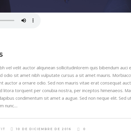
S
h vel velit auctor aliqunean sollicitudinlorem quis bibendum auci e
sed odio sit amet nibh vulputate cursus a sit amet mauris. Morbia
unt auctor a ornare odio. Sed non mauris vitae erat consequat auctor
ad litora torquent per conubia nostra, per inceptos himenaeos. Maur
 dapibus condimentum sit amet a augue. Sed non neque elit. Sed ut 
 nunc....
FIT
10 DE DICIEMBRE DE 2016
0