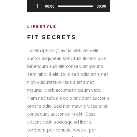
Reproductor
00:00
00:00
de
audio
LIFESTYLE
FIT SECRETS
Lorem ipsum gravida nibh vel velit
auctor aliqunean sollicitudinlorem quis
bibendum auci elit consequat ipsutis
sem nibh id elit. Duis sed odio sit amet
nibh vulputate cursus a sit amet
mauris. Morbiaccumsan ipsum velit.
Nam nec tellus a odio tincidunt auctor a
ornare odio. Sed non mauris vitae erat
consequat auctor eu in elit. Class
aptent taciti sociosqu ad litora
torquent per conubia nostra, per